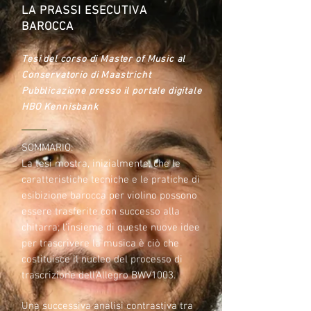
LA PRASSI ESECUTIVA
BAROCCA
Tesi del corso di Master of Music al
Conservatorio di Maastricht
Pubblicazione presso il portale digitale
HBO Kennisbank
SOMMARIO:
La tesi mostra, inizialmente, che le
caratteristiche tecniche e le pratiche di
esibizione barocca per violino possono
essere trasferite con successo alla
chitarra; l'insieme di queste nuove idee
per trascrivere la musica è ciò che
costituisce il nucleo del processo di
trascrizione dell’Allegro BWV1003.
Una successiva analisi contrastiva tra