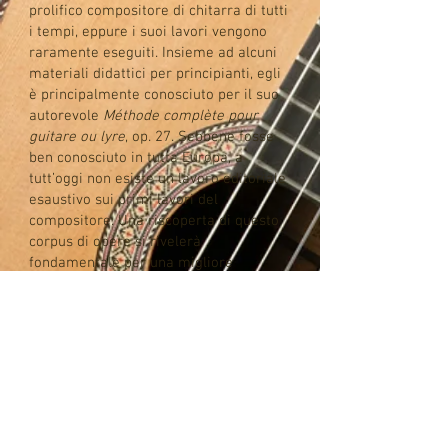
prolifico compositore di chitarra di tutti
i tempi, eppure i suoi lavori vengono
raramente eseguiti. Insieme ad alcuni
materiali didattici per principianti, egli
è principalmente conosciuto per il suo
autorevole
Méthode complète pour
guitare ou lyre
, op. 27. Sebbene fosse
ben conosciuto in tutta Europa, a
tutt’oggi non esiste un lavoro editoriale
esaustivo sui primi lavori del
compositore. Una riscoperta di questo
corpus di opere si rivelerà
fondamentale per una migliore
comprensione dell'evoluzione di Carulli
e dello sviluppo del repertorio
chitarristico durante il periodo classico.
I manoscritti di Carulli si trovano
distribuiti tra collezioni private,
biblioteche e archivi; il mio obiettivo è
quello di individuarli e accedervi. Mi