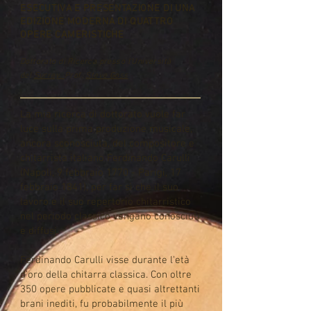
ESECUTIVA E PRESENTAZIONE DI UNA
EDIZIONE MODERNA DI QUATTRO
OPERE CAMERISTICHE
Dottorato di Ricerca presso l'Università
del
Surrey.
Prof.
Steve Goss
La mia ricerca di dottorato vuole far
luce sulla prima produzione musicale,
ancora sconosciuta, del compositore e
chitarrista italiano Ferdinando Carulli
(Napoli, 9 febbraio 1770 - Parigi, 17
febbraio 1841), per far sì che il suo
lavoro e il suo repertorio chitarristico
nel periodo classico vengano conosciuti
e diffusi.
Ferdinando Carulli visse durante l'età
d'oro della chitarra classica. Con oltre
350 opere pubblicate e quasi altrettanti
brani inediti, fu probabilmente il più