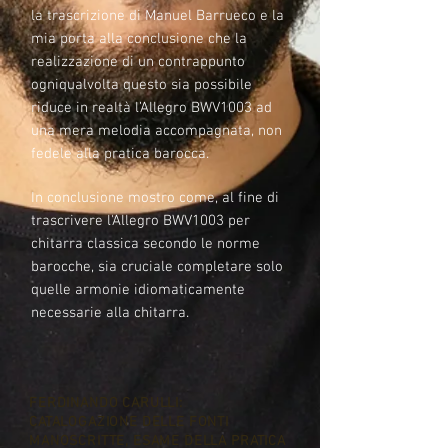
la trascrizione di Manuel Barrueco e la
mia porta alla conclusione che la
realizzazione di un contrappunto
ogniqualvolta questo sia possibile
riduce in realtà l’Allegro BWV1003 ad
una mera melodia accompagnata, non
fedele alla pratica barocca.
In conclusione mostro come, al fine di
trascrivere l'Allegro BWV1003 per
chitarra classica secondo le norme
barocche, sia cruciale completare solo
quelle armonie idiomaticamente
necessarie alla chitarra.
FERDINANDO CARULLI:
CATALOGAZIONE DELLE FONTI
MANOSCRITTE, ESAME DELLA PRATICA